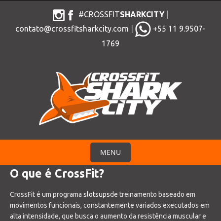
S
#CROSSFIT
SHARKCITY
|
k
contato@crossfitsharkcity.com
|
+55 11 9.9507-
i
1769
p
t
o
c
o
n
t
e
n
MENU
t
S
O que é CrossFit?
k
CrossFit é um programa
slotsups
de treinamento baseado em
i
movimentos funcionais, constantemente variados executados em
p
alta intensidade, que busca o aumento da resistência muscular e