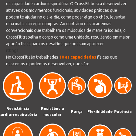
t
da capacidade cardiorrespiratória. O CrossFit busca desenvolver
através dos movimentos funcionais, atividades práticas que
o
podem te ajudar no dia-a-dia, como pegar algo do chão, levantar
c
uma mala, carregar compras. Ao contrário das academias
o
convencionais que trabalham os músculos de maneira isolada, o
n
CrossFit trabalha o corpo como uma unidade, resultando em maior
aptidão física para os desafios que possam aparecer.
t
rttings
e
No CrossFit são trabalhadas
10 as capacidades
físicas que
n
nascemos e podemos desenvolver, que são:
t
Resistência
Resistência
Força
Flexibilidade
Potência
cardiorrespiratória
muscular