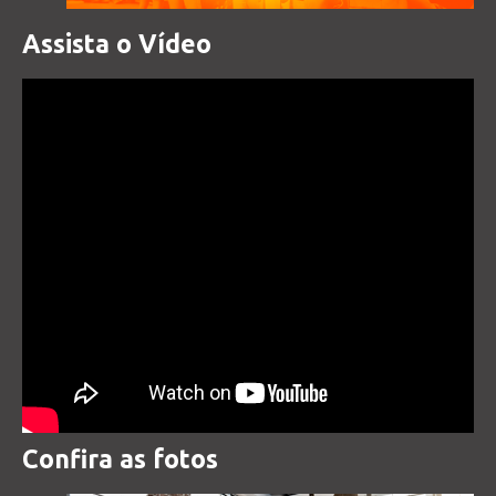
t
Assista o Vídeo
o
c
o
n
t
e
n
t
Confira as fotos