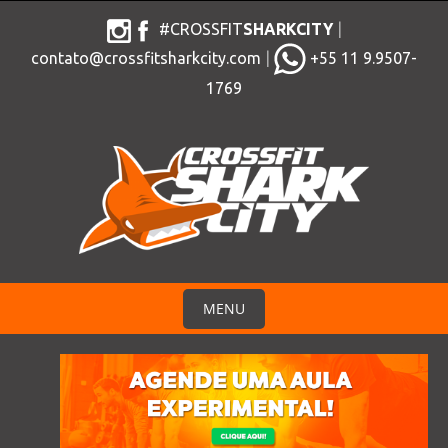
S
#CROSSFIT
SHARKCITY
|
k
contato@crossfitsharkcity.com
|
+55 11 9.9507-
i
1769
p
t
o
c
o
n
t
e
n
MENU
t
S
k
i
p